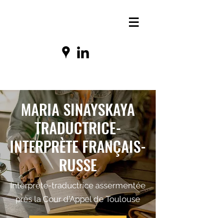
MARIA SINAYSKAYA
TRADUCTRICE-
INTERPRÈTE FRANÇAIS-
RUSSE
Interprète-traductrice assermentée
près la Cour d'Appel de Toulouse