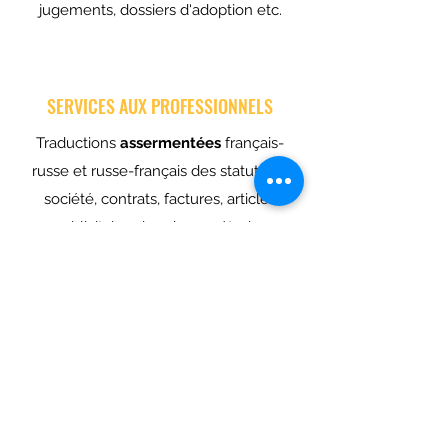
jugements, dossiers d'adoption etc.
SERVICES AUX PROFESSIONNELS
Traductions
assermentées
français-
russe et russe-français des statuts de
société, contrats, factures, articles
publicitaires, brochures, études
marketing, sites-web, présentations,
notices, documentation technique etc.